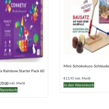
Mini-Schokokuss-Schleude
x Rainbow Starter Pack 60
€
13,95
inkl. MwSt
rsprünglicher
Aktueller
79,00
inkl. MwSt
In den Warenkorb
reis
Preis
 Warenkorb
ar:
ist:
85,00
€79,00.