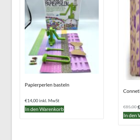
Papierperlen basteln
Conneti
€
14,00
inkl. MwSt
U
€
85,00
€
In den Warenkorb
P
In den
w
€