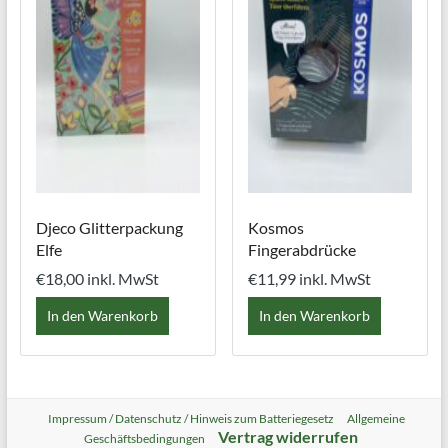
Djeco Glitterpackung
Kosmos
Elfe
Fingerabdrücke
€
18,00
inkl. MwSt
€
11,99
inkl. MwSt
In den Warenkorb
In den Warenkorb
Impressum / Datenschutz / Hinweis zum Batteriegesetz
Allgemeine
Vertrag widerrufen
Geschäftsbedingungen