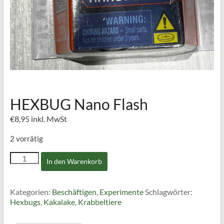
HEXBUG Nano Flash
€
8,95
inkl. MwSt
2 vorrätig
HEXBUG
In den Warenkorb
Nano
Flash
Menge
Kategorien:
Beschäftigen
,
Experimente
Schlagwörter:
Hexbugs
,
Kakalake
,
Krabbeltiere