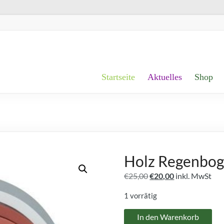
Startseite
Aktuelles
Shop
Holz Regenboge
Ursprünglicher
Aktueller
€
25,00
€
20,00
inkl. MwSt
Preis
Preis
1 vorrätig
war:
ist:
€25,00
€20,00.
Holz
In den Warenkorb
Regenbogen,