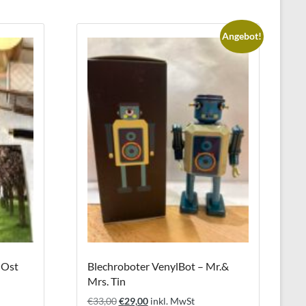
Angebot!
-Ost
Blechroboter VenylBot – Mr.&
Mrs. Tin
Ursprünglicher
Aktueller
€
33,00
€
29,00
inkl. MwSt