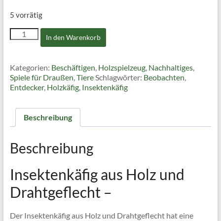
5 vorrätig
Insektenkäfig
In den Warenkorb
aus
Holz
und
Kategorien:
Beschäftigen
,
Holzspielzeug
,
Nachhaltiges
,
Drahtgeflecht
Spiele für Draußen
,
Tiere
Schlagwörter:
Beobachten
,
Menge
Entdecker
,
Holzkäfig
,
Insektenkäfig
Beschreibung
Beschreibung
Insektenkäfig aus Holz und
Drahtgeflecht –
Der Insektenkäfig aus Holz und Drahtgeflecht hat eine