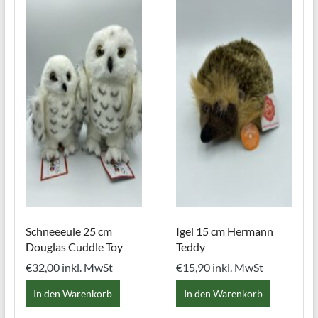
auf.
Die
Option
können
auf
der
Produkt
gewählt
werden
Schneeeule 25 cm
Igel 15 cm Hermann
Douglas Cuddle Toy
Teddy
€
32,00
inkl. MwSt
€
15,90
inkl. MwSt
In den Warenkorb
In den Warenkorb