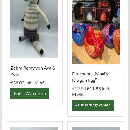
Zebra Remy von Ava &
Drachenei „MagiX
Yves
Dragon Egg“
€
38,00
inkl. MwSt
Ursprünglicher
Aktueller
€
12,90
€
11,95
inkl.
In den Warenkorb
Preis
Preis
MwSt
war:
ist:
Dieses
Ausführung wählen
€12,90
€11,95.
Produk
weist
mehrer
Variant