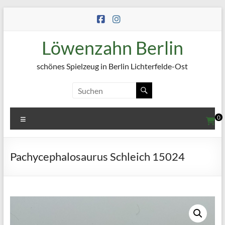
Zum
Inhalt
springen
Löwenzahn Berlin
schönes Spielzeug in Berlin Lichterfelde-Ost
Menü
0
Pachycephalosaurus Schleich 15024