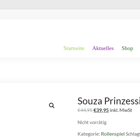
Startseite
Aktuelles
Shop
Souza Prinzess
Ursprünglicher
Aktueller
€
44,95
€
39,95
inkl. MwSt
Preis
Preis
Nicht vorrätig
war:
ist:
€44,95
€39,95.
Kategorie:
Rollenspiel
Schlag