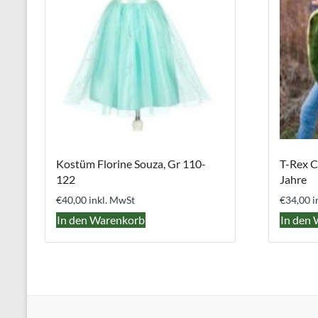
Kostüm Florine Souza, Gr 110-
T-Rex C
122
Jahre
€
40,00
inkl. MwSt
€
34,00
i
In den Warenkorb
In den