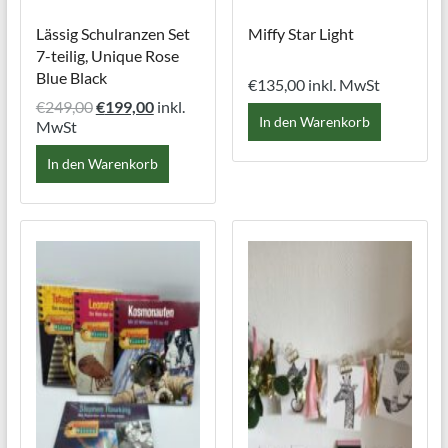
Lässig Schulranzen Set
Miffy Star Light
7-teilig, Unique Rose
Blue Black
€
135,00
inkl. MwSt
Ursprünglicher
Aktueller
€
249,00
€
199,00
inkl.
In den Warenkorb
Preis
Preis
MwSt
war:
ist:
In den Warenkorb
€249,00
€199,00.